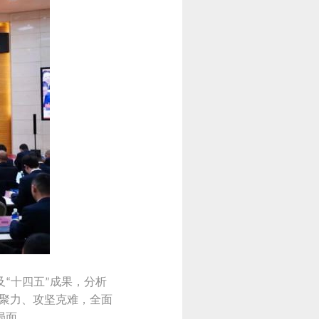
及
十四五
成果，分析
“
”
聚力、攻坚克难，全面
局面。