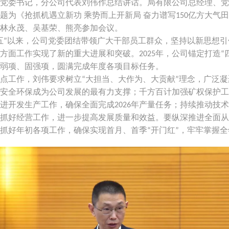
党委书记，分公司代表刘伟作总结讲话。局有限公司总经理、党
题为《抢抓机遇立新功
乘势而上开新局
奋力谱写
亿方大气田
150
林永茂、吴基荣、熊亮参加会议。
五
以来，公司党委团结带领广大干部员工群众，坚持以新思想引
”
方面工作实现了新的重大进展和突破。
年，公司锚定打造
2025
“
弱项、固强项，圆满完成年度各项目标任务。
点工作，刘伟要求树立
大担当、大作为、大贡献
理念，广泛凝
“
”
安全环保成为公司发展的最有力支撑；千方百计加强矿权保护工
进开发生产工作，确保全面完成
年产量任务；持续推动技术
2026
抓好经营工作，进一步提高发展质量和效益。要纵深推进全面从
抓好年初各项工作，确保实现首月、首季
开门红
，牢牢掌握全
“
”