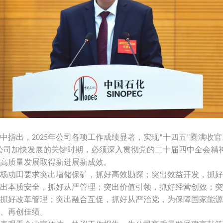
中指出，
年公司各项工作成绩显著，实现
十四五
圆满收官
2025
“
”
公司加快发展的关键时期，必须深入贯彻党的二十届四中全会精
高质量发展取得新进展新成效。
杨功田要求突出增储保矿，抓好高效勘探；突出效益开发，抓好
出本质安全，抓好从严管理；突出价值引领，抓好经营创效；突
抓好改革管理；突出融合互促，抓好从严治党，为保障国家能源
、再创佳绩。