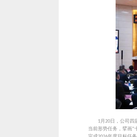
月
日，公司四
1
20
当前形势任务，擘画
“
完成
年度目标任务
2026