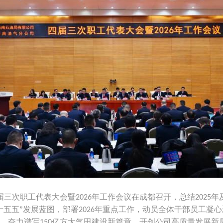
届三次职工代表大会暨
年工作会议在成都召开，总结
年
2026
2025
十五五
发展蓝图，部署
年重点工作，动员全体干部员工凝心
”
2026
，奋力谱写
亿方大气田建设新篇章，开创公司高质量发展新
150